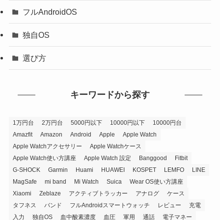
フルAndroidOS
独自OS
選び方
キーワードから探す
1万円台
2万円台
5000円以下
10000円以下
10000円台
Amazfit
Amazon
Android
Apple
Apple Watch
Apple Watchアクセサリー
Apple Watchケース
Apple Watch使い方講座
Apple Watch 設定
Banggood
Fitbit
G-SHOCK
Garmin
Huami
HUAWEI
KOSPET
LEMFO
LINE
MagSafe
mi band
Mi Watch
Suica
Wear OS使い方講座
Xiaomi
Zeblaze
アクティブトラッカー
アナログ
ケース
タフネス
バンド
フルAndroidスマートウォッチ
レビュー
充電
入力
独自OS
血中酸素濃度
血圧
軍用
通話
電子マネー