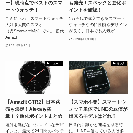
ー】現時点でベストのスマ
も発売！スペックと進化ポ
ートウォッチ！
イントを確認！
こんにちわ！スマートウォッチ
1万円代で購入できるスマート
大好き人間のスマオ
ウォッチなのに性能やデザイン
（@SmawatchJp）です。 初代
が良く、日本でも人気が...
Amazf...
2020年11月13日
2021年9月25日
ニュース
選び方
【Amazfit GTR2】日本発
【スマホ不要】スマートウ
売も決定！Alexaも搭
ォッチ単体でLINEの返信が
載！？進化ポイントまとめ
出来るモデルはどれ？
場所を選ばないシンプルなデザ
日常的に誰かと連絡を取る時
インと、最大で24日間のバッテ
に、LINEを使っている人は多