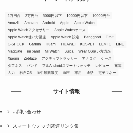
1万円台
2万円台
5000円以下
10000円以下
10000円台
Amazfit
Amazon
Android
Apple
Apple Watch
Apple Watchアクセサリー
Apple Watchケース
Apple Watch使い方講座
Apple Watch 設定
Banggood
Fitbit
G-SHOCK
Garmin
Huami
HUAWEI
KOSPET
LEMFO
LINE
MagSafe
mi band
Mi Watch
Suica
Wear OS使い方講座
Xiaomi
Zeblaze
アクティブトラッカー
アナログ
ケース
タフネス
バンド
フルAndroidスマートウォッチ
レビュー
充電
入力
独自OS
血中酸素濃度
血圧
軍用
通話
電子マネー
サイト情報
お問い合わせ
スマートウォッチ関連リンク集