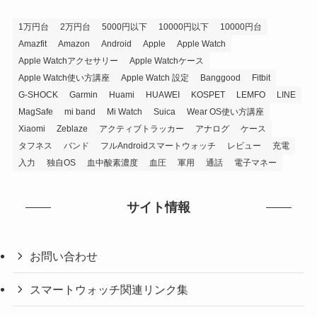
1万円台
2万円台
5000円以下
10000円以下
10000円台
Amazfit
Amazon
Android
Apple
Apple Watch
Apple Watchアクセサリー
Apple Watchケース
Apple Watch使い方講座
Apple Watch 設定
Banggood
Fitbit
G-SHOCK
Garmin
Huami
HUAWEI
KOSPET
LEMFO
LINE
MagSafe
mi band
Mi Watch
Suica
Wear OS使い方講座
Xiaomi
Zeblaze
アクティブトラッカー
アナログ
ケース
タフネス
バンド
フルAndroidスマートウォッチ
レビュー
充電
入力
独自OS
血中酸素濃度
血圧
軍用
通話
電子マネー
サイト情報
お問い合わせ
スマートウォッチ関連リンク集