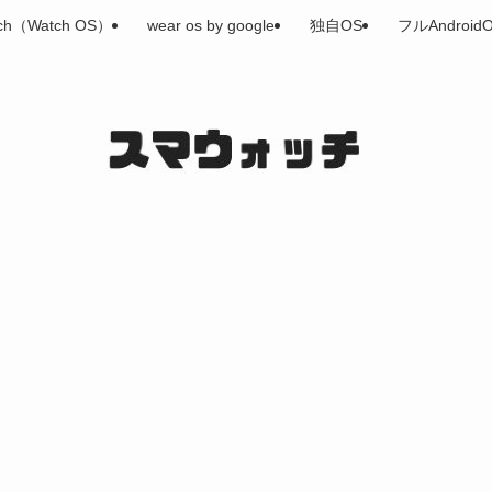
tch（Watch OS）
wear os by google
独自OS
フルAndroid