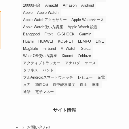
10000円台
Amazfit
Amazon
Android
Apple
Apple Watch
Apple Watchアクセサリー
Apple Watchケース
Apple Watch使い方講座
Apple Watch 設定
Banggood
Fitbit
G-SHOCK
Garmin
Huami
HUAWEI
KOSPET
LEMFO
LINE
MagSafe
mi band
Mi Watch
Suica
Wear OS使い方講座
Xiaomi
Zeblaze
アクティブトラッカー
アナログ
ケース
タフネス
バンド
フルAndroidスマートウォッチ
レビュー
充電
入力
独自OS
血中酸素濃度
血圧
軍用
通話
電子マネー
サイト情報
お問い合わせ